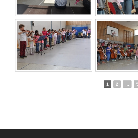
1
2
...